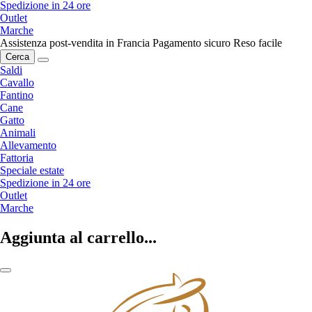
Spedizione in 24 ore
Outlet
Marche
Assistenza post-vendita in Francia
Pagamento sicuro
Reso facile
Cerca
Saldi
Cavallo
Fantino
Cane
Gatto
Animali
Allevamento
Fattoria
Speciale estate
Spedizione in 24 ore
Outlet
Marche
Aggiunta al carrello...