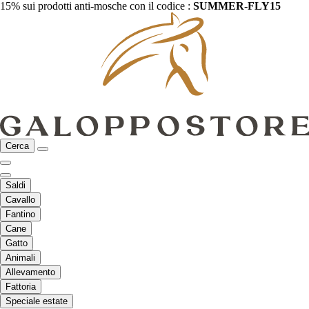
15% sui prodotti anti-mosche con il codice :
SUMMER-FLY15
Cerca
Saldi
Cavallo
Fantino
Cane
Gatto
Animali
Allevamento
Fattoria
Speciale estate