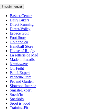
I nostri negozi
Basket-Center
Daily Bikers
Direct Running
Direct-Volley
Espace Golf
Foot-Store
Golf and co
Handball-Store
House of Rugby
La sellerie de Maé
Made in Paradis
Nauti-wave
On-Fight
Padel-Expert
Pecheur-Store
Pet and Garden
Slowood Interior
Smash-Expert
Sneak'In
Sneakids
Sport is good
Training-Fit