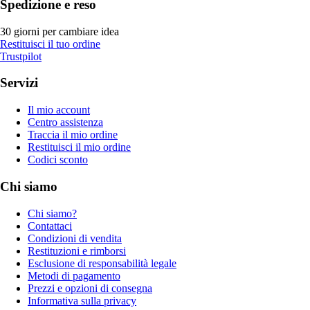
Spedizione e reso
30 giorni per cambiare idea
Restituisci il tuo ordine
Trustpilot
Servizi
Il mio account
Centro assistenza
Traccia il mio ordine
Restituisci il mio ordine
Codici sconto
Chi siamo
Chi siamo?
Contattaci
Condizioni di vendita
Restituzioni e rimborsi
Esclusione di responsabilità legale
Metodi di pagamento
Prezzi e opzioni di consegna
Informativa sulla privacy