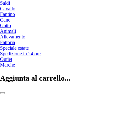
Saldi
Cavallo
Fantino
Cane
Gatto
Animali
Allevamento
Fattoria
Speciale estate
Spedizione in 24 ore
Outlet
Marche
Aggiunta al carrello...