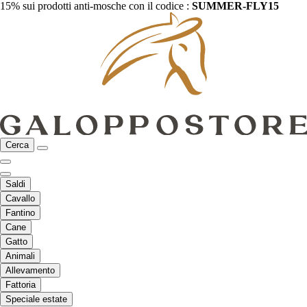
15% sui prodotti anti-mosche con il codice :
SUMMER-FLY15
Cerca
Saldi
Cavallo
Fantino
Cane
Gatto
Animali
Allevamento
Fattoria
Speciale estate