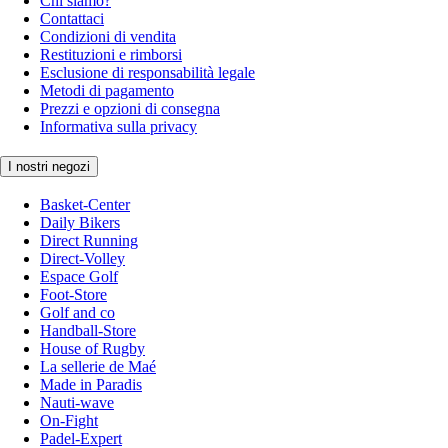
Chi siamo?
Contattaci
Condizioni di vendita
Restituzioni e rimborsi
Esclusione di responsabilità legale
Metodi di pagamento
Prezzi e opzioni di consegna
Informativa sulla privacy
I nostri negozi
Basket-Center
Daily Bikers
Direct Running
Direct-Volley
Espace Golf
Foot-Store
Golf and co
Handball-Store
House of Rugby
La sellerie de Maé
Made in Paradis
Nauti-wave
On-Fight
Padel-Expert