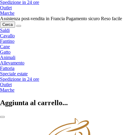
Spedizione in 24 ore
Outlet
Marche
Assistenza post-vendita in Francia
Pagamento sicuro
Reso facile
Cerca
Saldi
Cavallo
Fantino
Cane
Gatto
Animali
Allevamento
Fattoria
Speciale estate
Spedizione in 24 ore
Outlet
Marche
Aggiunta al carrello...