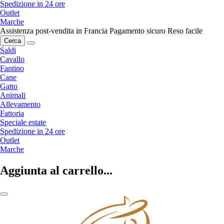
Spedizione in 24 ore
Outlet
Marche
Assistenza post-vendita in Francia
Pagamento sicuro
Reso facile
Cerca
Saldi
Cavallo
Fantino
Cane
Gatto
Animali
Allevamento
Fattoria
Speciale estate
Spedizione in 24 ore
Outlet
Marche
Aggiunta al carrello...