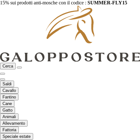
15% sui prodotti anti-mosche con il codice :
SUMMER-FLY15
Cerca
Saldi
Cavallo
Fantino
Cane
Gatto
Animali
Allevamento
Fattoria
Speciale estate