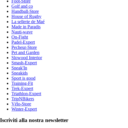
Foot-Store
Golf and co
Handball-Store
House of Rugby
La sellerie de Maé
Made in Paradis
Nauti-wave
On-Fight
Padel-Expert
Pecheur-Store
Pet and Garden
Slowood Interior
Smash-Expert
Sneak'In
Sneakids
Sport is good
Training-Fit
Trek-Expert
Triathlon-Expert
TripNBikers
Vélo-Store
Winter-Expert
Iscriviti alla nostra newsletter