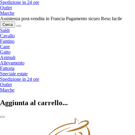
Spedizione in 24 ore
Outlet
Marche
Assistenza post-vendita in Francia
Pagamento sicuro
Reso facile
Cerca
Saldi
Cavallo
Fantino
Cane
Gatto
Animali
Allevamento
Fattoria
Speciale estate
Spedizione in 24 ore
Outlet
Marche
Aggiunta al carrello...