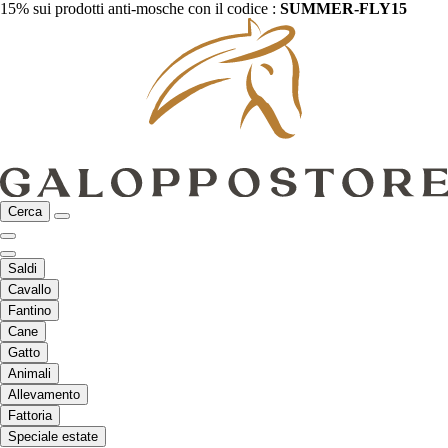
15% sui prodotti anti-mosche con il codice :
SUMMER-FLY15
Cerca
Saldi
Cavallo
Fantino
Cane
Gatto
Animali
Allevamento
Fattoria
Speciale estate