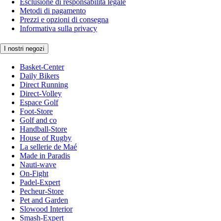
Esclusione di responsabilità legale
Metodi di pagamento
Prezzi e opzioni di consegna
Informativa sulla privacy
I nostri negozi
Basket-Center
Daily Bikers
Direct Running
Direct-Volley
Espace Golf
Foot-Store
Golf and co
Handball-Store
House of Rugby
La sellerie de Maé
Made in Paradis
Nauti-wave
On-Fight
Padel-Expert
Pecheur-Store
Pet and Garden
Slowood Interior
Smash-Expert