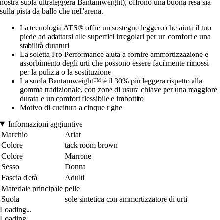
nostra suola ultraleggera Bantamweight), offrono una buona resa sia
sulla pista da ballo che nell'arena.
La tecnologia ATS® offre un sostegno leggero che aiuta il tuo
piede ad adattarsi alle superfici irregolari per un comfort e una
stabilità duraturi
La soletta Pro Performance aiuta a fornire ammortizzazione e
assorbimento degli urti che possono essere facilmente rimossi
per la pulizia o la sostituzione
La suola Bantamweight™ è il 30% più leggera rispetto alla
gomma tradizionale, con zone di usura chiave per una maggiore
durata e un comfort flessibile e imbottito
Motivo di cucitura a cinque righe
Informazioni aggiuntive
Marchio
Ariat
Colore
tack room brown
Colore
Marrone
Sesso
Donna
Fascia d'età
Adulti
Materiale principale
pelle
Suola
sole sintetica con ammortizzatore di urti
Loading...
Loading...