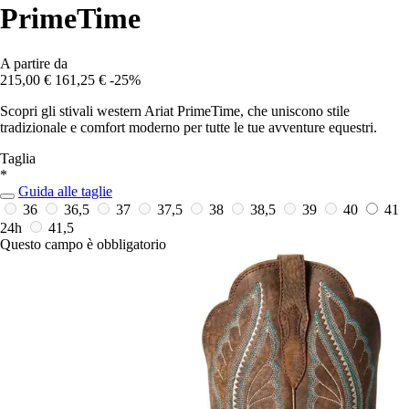
PrimeTime
A partire da
215,00 €
161,25 €
-25%
Scopri gli stivali western Ariat PrimeTime, che uniscono stile
tradizionale e comfort moderno per tutte le tue avventure equestri.
Taglia
*
Guida alle taglie
36
36,5
37
37,5
38
38,5
39
40
41
24h
41,5
Questo campo è obbligatorio