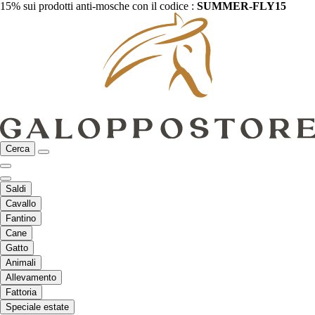
15% sui prodotti anti-mosche con il codice :
SUMMER-FLY15
Cerca
Saldi
Cavallo
Fantino
Cane
Gatto
Animali
Allevamento
Fattoria
Speciale estate