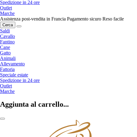
Spedizione in 24 ore
Outlet
Marche
Assistenza post-vendita in Francia
Pagamento sicuro
Reso facile
Cerca
Saldi
Cavallo
Fantino
Cane
Gatto
Animali
Allevamento
Fattoria
Speciale estate
Spedizione in 24 ore
Outlet
Marche
Aggiunta al carrello...