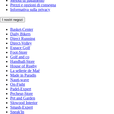
Metodi di pagamento
Prezzi e opzioni di consegna
Informativa sulla privacy
I nostri negozi
Basket-Center
Daily Bikers
Direct Running
Direct-Volley
Espace Golf
Foot-Store
Golf and co
Handball-Store
House of Rugby
La sellerie de Maé
Made in Paradis
Nauti-wave
On-Fight
Padel-Expert
Pecheur-Store
Pet and Garden
Slowood Interior
Smash-Expert
Sneak'In