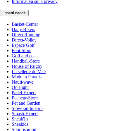
Informativa sulla privacy
I nostri negozi
Basket-Center
Daily Bikers
Direct Running
Direct-Volley
Espace Golf
Foot-Store
Golf and co
Handball-Store
House of Rugby
La sellerie de Maé
Made in Paradis
Nauti-wave
On-Fight
Padel-Expert
Pecheur-Store
Pet and Garden
Slowood Interior
Smash-Expert
Sneak'In
Sneakids
Sport is good