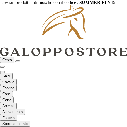
15% sui prodotti anti-mosche con il codice :
SUMMER-FLY15
Cerca
Saldi
Cavallo
Fantino
Cane
Gatto
Animali
Allevamento
Fattoria
Speciale estate