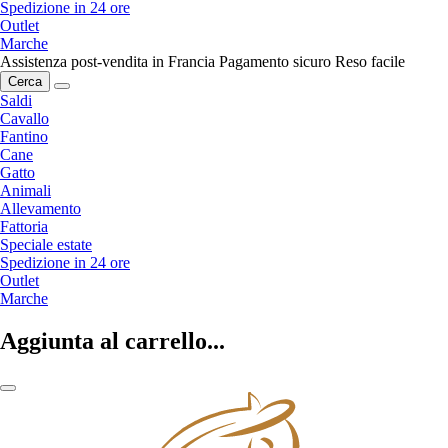
Spedizione in 24 ore
Outlet
Marche
Assistenza post-vendita in Francia
Pagamento sicuro
Reso facile
Cerca
Saldi
Cavallo
Fantino
Cane
Gatto
Animali
Allevamento
Fattoria
Speciale estate
Spedizione in 24 ore
Outlet
Marche
Aggiunta al carrello...